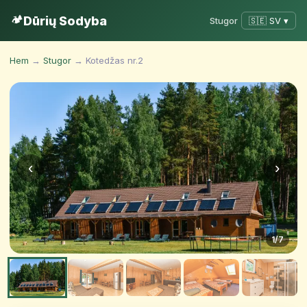
🏕️
Dūrių Sodyba
Stugor
🇸🇪 SV ▾
Hem
→
Stugor
→ Kotedžas nr.2
‹
›
1
/7