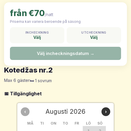
från €70
/natt
Priserna kan variera beroende på säsong
INCHECKNING
UTCHECKNING
Välj
Välj
Välj incheckningsdatum →
Kotedžas nr.2
Max 6 gäster
🛏️ 1 sovrum
📅 Tillgänglighet
Augusti 2026
‹
›
MÅ
TI
ON
TO
FR
LÖ
SÖ
1
2