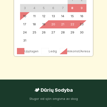
3
4
5
6
7
8
9
10
11
12
13
14
15
16
17
18
19
20
21
22
23
24
25
26
27
28
29
30
31
Upptagen
Ledig
Ankomst/Avresa
🏕️ Dūrių Sodyba
Stugor vid sjön omgivna av skog