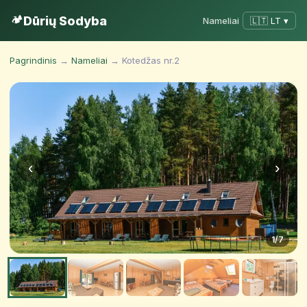
🏕️
Dūrių Sodyba
Nameliai
🇱🇹 LT ▾
Pagrindinis
→
Nameliai
→ Kotedžas nr.2
‹
›
1
/7