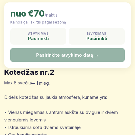
nuo €70
/naktis
Kainos gali skirtis pagal sezoną
ATVYKIMAS
IŠVYKIMAS
Pasirinkti
Pasirinkti
Pasirinkite atvykimo datą →
Kotedžas nr.2
Max 6 svečių
🛏️ 1 mieg.
Didelis kotedžas su jaukia atmosfera, kuriame yra:
• Vienas miegamasis antram aukšte su dvigule ir dviem
viengulėmis lovomis
• Ištraukiama sofa dviems svetainėje
• Oro kondicionierius