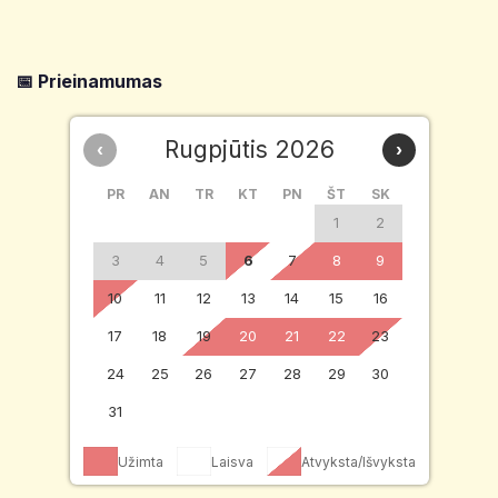
📅 Prieinamumas
Rugpjūtis 2026
‹
›
PR
AN
TR
KT
PN
ŠT
SK
1
2
3
4
5
6
7
8
9
10
11
12
13
14
15
16
17
18
19
20
21
22
23
24
25
26
27
28
29
30
31
Užimta
Laisva
Atvyksta/Išvyksta