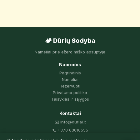
🏕️ Dūrių Sodyba
Nameliai prie ežero miško apsuptyje
Nuorodos
Pagrindinis
Nameliai
Rezervuoti
Privatumo politika
Taisyklės ir sąlygos
Kontaktai
✉️ info@duriai.lt
📞 +370 63016555