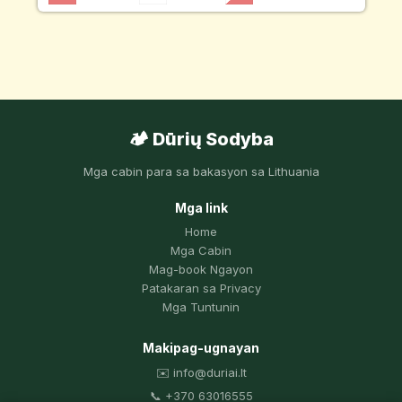
🏕️ Dūrių Sodyba
Mga cabin para sa bakasyon sa Lithuania
Mga link
Home
Mga Cabin
Mag-book Ngayon
Patakaran sa Privacy
Mga Tuntunin
Makipag-ugnayan
✉️ info@duriai.lt
📞 +370 63016555