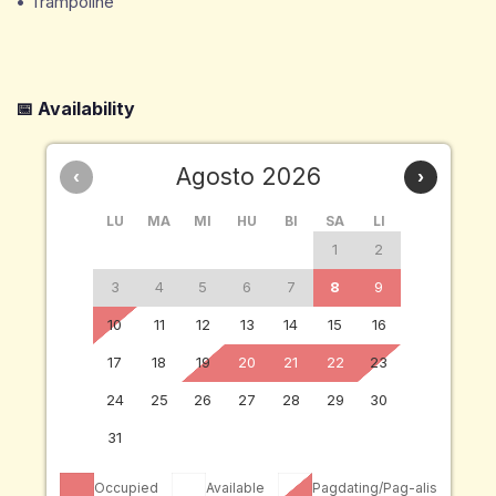
• Trampoline
📅 Availability
Agosto 2026
‹
›
LU
MA
MI
HU
BI
SA
LI
1
2
3
4
5
6
7
8
9
10
11
12
13
14
15
16
17
18
19
20
21
22
23
24
25
26
27
28
29
30
31
Occupied
Available
Pagdating/Pag-alis