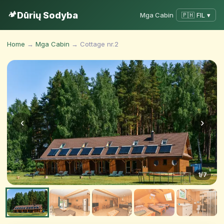
🏕️
Dūrių Sodyba
Mga Cabin
🇵🇭 FIL ▾
Home
→
Mga Cabin
→ Cottage nr.2
‹
›
1
/7