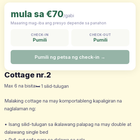
mula sa €70
/gabi
Maaaring mag-iba ang presyo depende sa panahon
CHECK-IN
CHECK-OUT
Pumili
Pumili
Pumili ng petsa ng check-in →
Cottage nr.2
Max 6 na bisita
🛏️ 1 silid-tulugan
Malaking cottage na may komportableng kapaligiran na
naglalaman ng:
• Isang silid-tulugan sa ikalawang palapag na may double at
dalawang single bed
• Pull-out sofa para sa dalawa sa sala