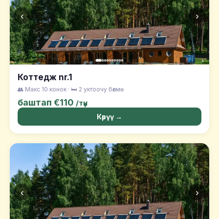
‹
›
Коттедж nr.1
👥 Макс 10 конок · 🛏️ 2 уктоочу бөлмө
баштап €110
/түн
Көрүү →
‹
›