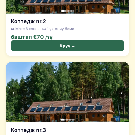
Коттедж nr.2
👥 Макс 6 конок · 🛏️ 1 уктоочу бөлмө
баштап €70
/түн
Көрүү →
‹
›
Коттедж nr.3