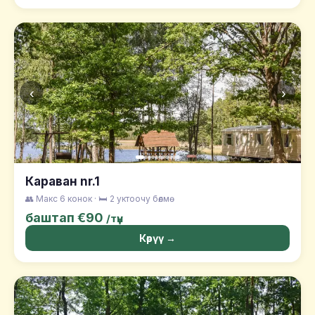
‹
›
Караван nr.1
👥 Макс 6 конок · 🛏️ 2 уктоочу бөлмө
баштап €90
/түн
Көрүү →