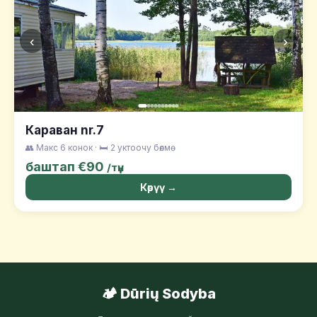
‹
›
Караван nr.7
👥 Макс 6 конок · 🛏️ 2 уктоочу бөлмө
баштап €90
/түн
Көрүү →
🏕️ Dūrių Sodyba