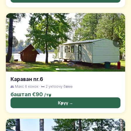
‹
›
Караван nr.6
👥 Макс 6 конок · 🛏️ 2 уктоочу бөлмө
баштап €90
/түн
Көрүү →