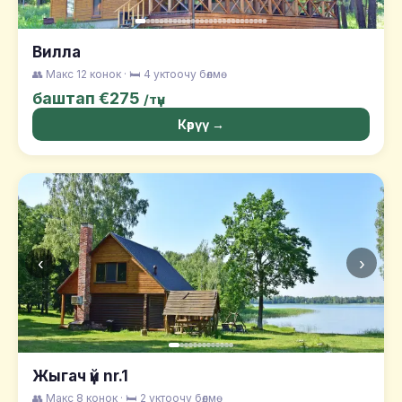
Вилла
👥 Макс 12 конок · 🛏️ 4 уктоочу бөлмө
баштап €275
/түн
Көрүү →
‹
›
Жыгач үй nr.1
👥 Макс 8 конок · 🛏️ 2 уктоочу бөлмө