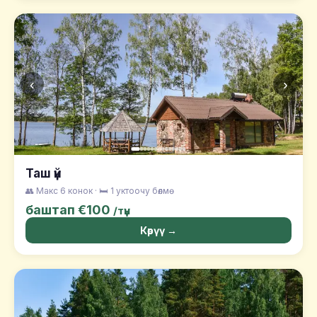
‹
›
Таш үй
👥 Макс 6 конок · 🛏️ 1 уктоочу бөлмө
баштап €100
/түн
Көрүү →