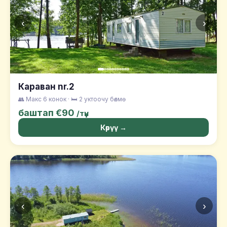
‹
›
Караван nr.2
👥 Макс 6 конок · 🛏️ 2 уктоочу бөлмө
баштап €90
/түн
Көрүү →
‹
›