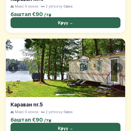
👥 Макс 6 конок · 🛏️ 2 уктоочу бөлмө
баштап €90
/түн
Көрүү →
‹
›
Караван nr.5
👥 Макс 6 конок · 🛏️ 2 уктоочу бөлмө
баштап €90
/түн
Көрүү →