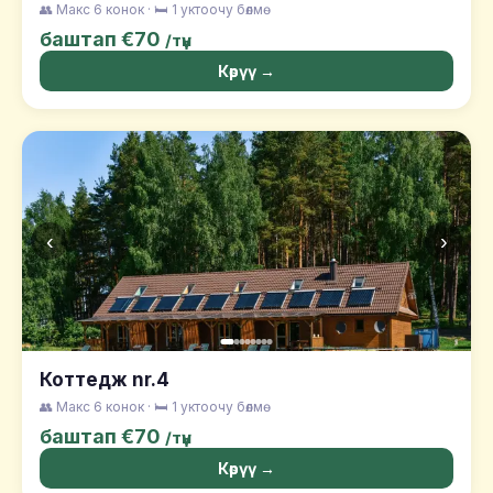
👥 Макс 6 конок · 🛏️ 1 уктоочу бөлмө
баштап €70
/түн
Көрүү →
‹
›
Коттедж nr.4
👥 Макс 6 конок · 🛏️ 1 уктоочу бөлмө
баштап €70
/түн
Көрүү →