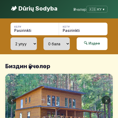
🏕️ Dūrių Sodyba
Үйчөлөр
🇰🇬 KY ▾
КЕЛҮҮ
КЕТҮҮ
Pasirinkti
Pasirinkti
🔍 Издөө
Биздин үйчөлөр
‹
›