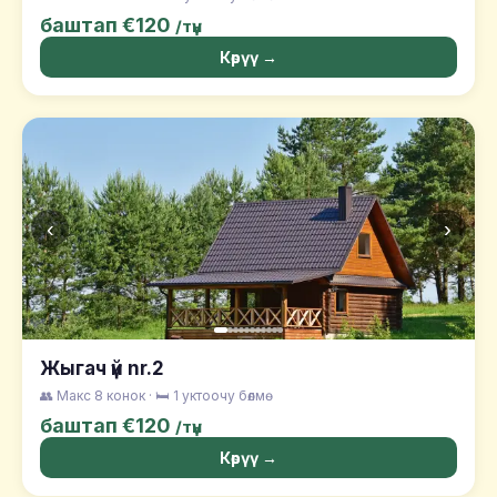
баштап €120
/түн
Көрүү →
‹
›
Жыгач үй nr.2
👥 Макс 8 конок · 🛏️ 1 уктоочу бөлмө
баштап €120
/түн
Көрүү →