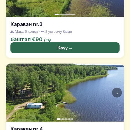
Караван nr.3
👥 Макс 6 конок · 🛏️ 2 уктоочу бөлмө
баштап €90
/түн
Көрүү →
‹
›
Караван nr.4