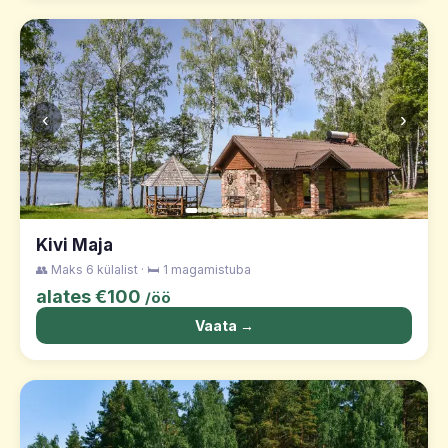
‹
›
Kivi Maja
👥 Maks 6 külalist · 🛏️ 1 magamistuba
alates €100
/öö
Vaata →