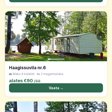
‹
›
Haagissuvila nr.6
👥 Maks 6 külalist · 🛏️ 2 magamistuba
alates €90
/öö
Vaata →