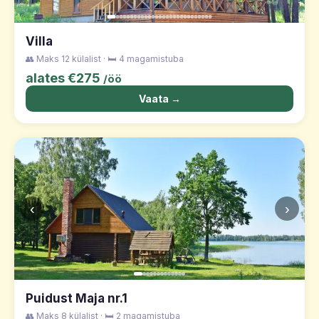
Villa
👥 Maks 12 külalist · 🛏️ 4 magamistuba
alates €275
/öö
Vaata →
‹
›
Puidust Maja nr.1
👥 Maks 8 külalist · 🛏️ 2 magamistuba