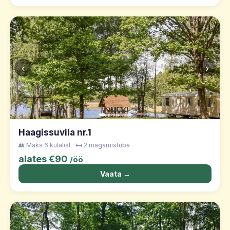
‹
›
Haagissuvila nr.1
👥 Maks 6 külalist · 🛏️ 2 magamistuba
alates €90
/öö
Vaata →