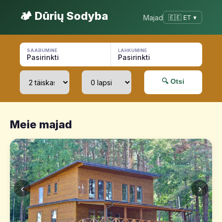
🏕️ Dūrių Sodyba
Majad
🇪🇪 ET ▾
SAABUMINE
LAHKUMINE
Pasirinkti
Pasirinkti
🔍 Otsi
Meie majad
‹
›