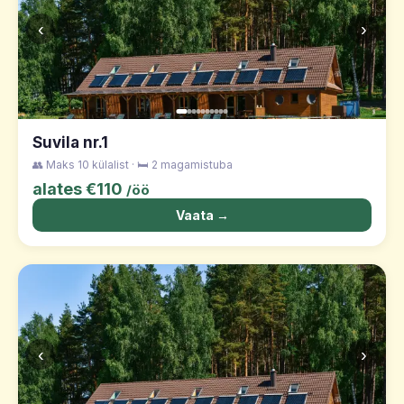
‹
›
Suvila nr.1
👥 Maks 10 külalist · 🛏️ 2 magamistuba
alates €110
/öö
Vaata →
‹
›