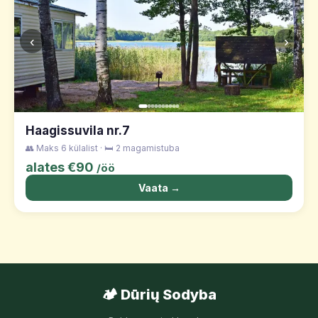
‹
›
Haagissuvila nr.7
👥 Maks 6 külalist · 🛏️ 2 magamistuba
alates €90
/öö
Vaata →
🏕️ Dūrių Sodyba