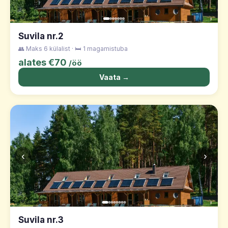
Suvila nr.2
👥 Maks 6 külalist · 🛏️ 1 magamistuba
alates €70
/öö
Vaata →
‹
›
Suvila nr.3