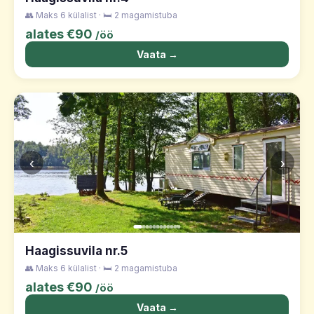
👥 Maks 6 külalist · 🛏️ 2 magamistuba
alates €90
/öö
Vaata →
‹
›
Haagissuvila nr.5
👥 Maks 6 külalist · 🛏️ 2 magamistuba
alates €90
/öö
Vaata →