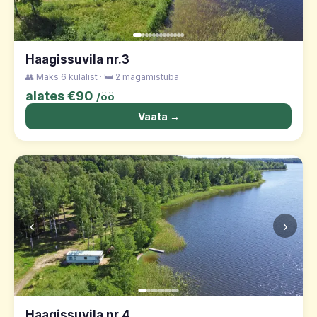
Haagissuvila nr.3
👥 Maks 6 külalist · 🛏️ 2 magamistuba
alates €90
/öö
Vaata →
‹
›
Haagissuvila nr.4