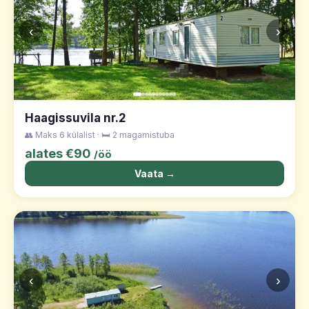
‹
›
Haagissuvila nr.2
👥 Maks 6 külalist · 🛏️ 2 magamistuba
alates €90
/öö
Vaata →
‹
›