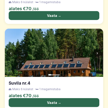
👥 Maks 6 külalist · 🛏️ 1 magamistuba
alates €70
/öö
Vaata →
‹
›
Suvila nr.4
👥 Maks 6 külalist · 🛏️ 1 magamistuba
alates €70
/öö
Vaata →