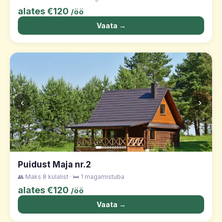
alates €120
/öö
Vaata →
‹
›
Puidust Maja nr.2
👥 Maks 8 külalist · 🛏️ 1 magamistuba
alates €120
/öö
Vaata →