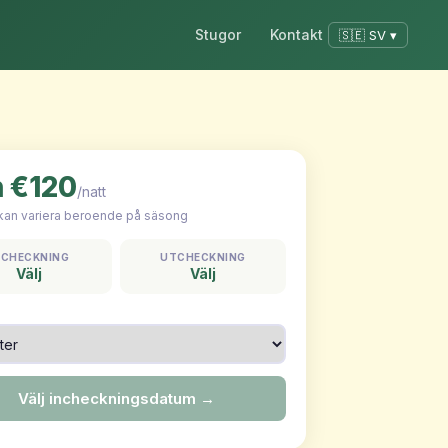
Stugor
Kontakt
🇸🇪 SV ▾
n €120
/natt
 kan variera beroende på säsong
NCHECKNING
UTCHECKNING
Välj
Välj
Välj incheckningsdatum →