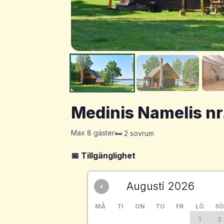
Medinis Namelis nr
Max 8 gäster
🛏️ 2 sovrum
📅 Tillgänglighet
Augusti 2026
‹
MÅ
TI
ON
TO
FR
LÖ
S
1
2