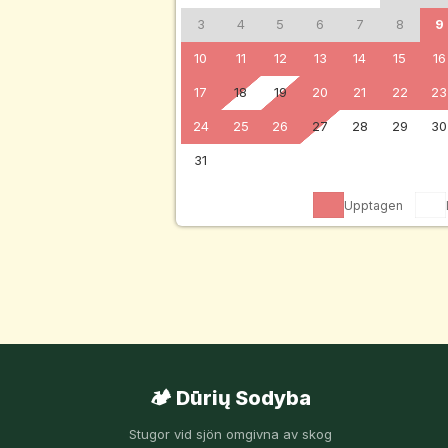
3
4
5
6
7
8
9
10
11
12
13
14
15
16
17
18
19
20
21
22
23
24
25
26
27
28
29
30
31
Upptagen
🏕️ Dūrių Sodyba
Stugor vid sjön omgivna av skog