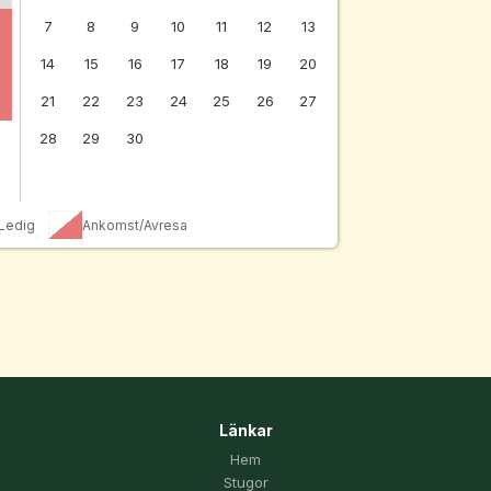
7
8
9
10
11
12
13
14
15
16
17
18
19
20
21
22
23
24
25
26
27
28
29
30
Ledig
Ankomst/Avresa
Länkar
Hem
Stugor