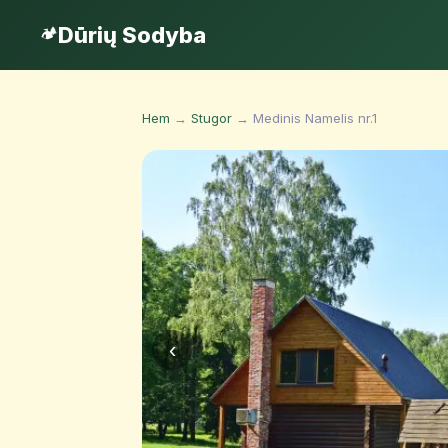
Dūrių Sodyba
🏕️
Hem
→
Stugor
→ Medinis Namelis nr.1
‹