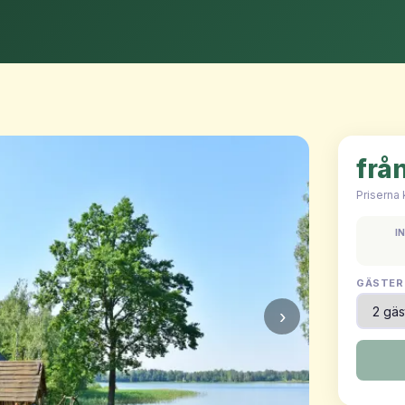
frå
Priserna
I
GÄSTER
›