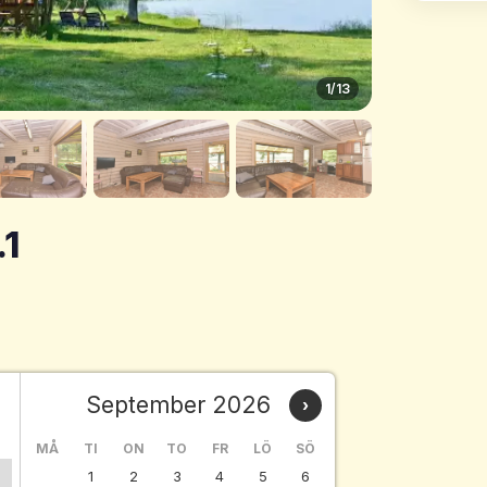
1
/13
.1
September 2026
›
Ö
MÅ
TI
ON
TO
FR
LÖ
SÖ
1
2
3
4
5
6