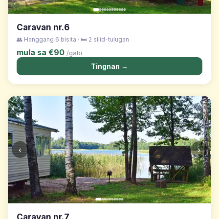
Caravan nr.6
👥 Hanggang 6 bisita · 🛏️ 2 silid-tulugan
mula sa €90
/gabi
Tingnan →
‹
›
Caravan nr.7