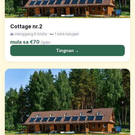
Cottage nr.2
👥 Hanggang 6 bisita · 🛏️ 1 silid-tulugan
mula sa €70
/gabi
Tingnan →
‹
›