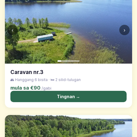
‹
›
Caravan nr.3
👥 Hanggang 6 bisita · 🛏️ 2 silid-tulugan
mula sa €90
/gabi
Tingnan →