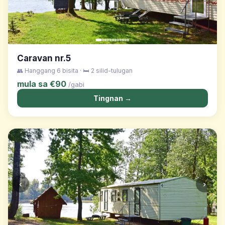
Caravan nr.5
👥 Hanggang 6 bisita · 🛏️ 2 silid-tulugan
mula sa €90
/gabi
Tingnan →
‹
›