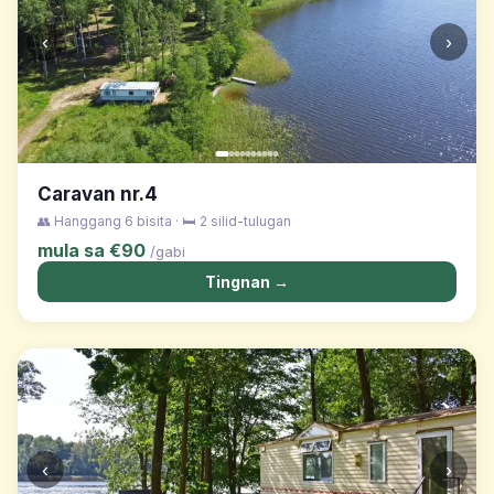
‹
›
Caravan nr.4
👥 Hanggang 6 bisita · 🛏️ 2 silid-tulugan
mula sa €90
/gabi
Tingnan →
‹
›