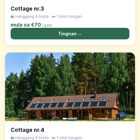
Cottage nr.3
👥 Hanggang 6 bisita · 🛏️ 1 silid-tulugan
mula sa €70
/gabi
Tingnan →
‹
›
Cottage nr.4
👥 Hanggang 6 bisita · 🛏️ 1 silid-tulugan