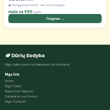
👥 Hanggang 6 bisita · 🛏️ 2 silid-tulugan
mula sa €90
/gabi
Tingnan →
🏕️ Dūrių Sodyba
Mga cabin para sa bakasyon sa Lithuania
Mga link
Home
Mga Cabin
Mag-book Ngayon
Patakaran sa Privacy
Mga Tuntunin