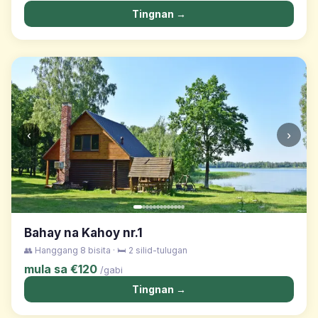
Tingnan →
‹
›
Bahay na Kahoy nr.1
👥 Hanggang 8 bisita · 🛏️ 2 silid-tulugan
mula sa €120
/gabi
Tingnan →