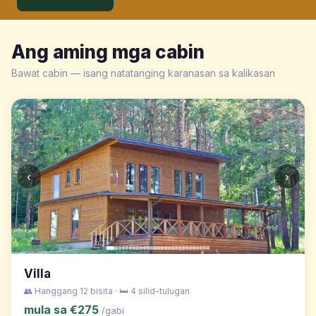
Ang aming mga cabin
Bawat cabin — isang natatanging karanasan sa kalikasan
‹
›
Villa
👥 Hanggang 12 bisita · 🛏️ 4 silid-tulugan
mula sa €275
/gabi