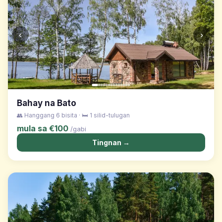
‹
›
Bahay na Bato
👥 Hanggang 6 bisita · 🛏️ 1 silid-tulugan
mula sa €100
/gabi
Tingnan →