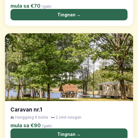
mula sa €70
/gabi
Tingnan →
‹
›
Caravan nr.1
👥 Hanggang 6 bisita · 🛏️ 2 silid-tulugan
mula sa €90
/gabi
Tingnan →