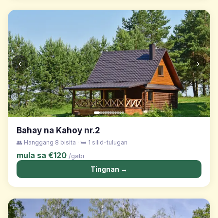
‹
›
Bahay na Kahoy nr.2
👥 Hanggang 8 bisita · 🛏️ 1 silid-tulugan
mula sa €120
/gabi
Tingnan →