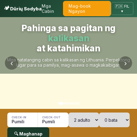
Mga
Mag-book
🇵🇭 FIL
🏕️
Dūrių Sodyba
Cabin
Ngayon
▾
Pahinga sa pagitan ng
kalikasan
at katahimikan
Mga natatanging cabin sa kalikasan ng Lithuania. Perpektong
‹
›
lugar para sa pamilya, mag-asawa o magkakaibigan.
CHECK-IN
CHECK-OUT
Pumili
Pumili
🔍 Maghanap