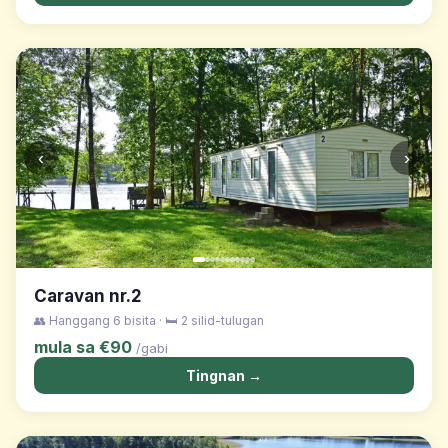
‹
›
Caravan nr.2
👥 Hanggang 6 bisita · 🛏️ 2 silid-tulugan
mula sa €90
/gabi
Tingnan →