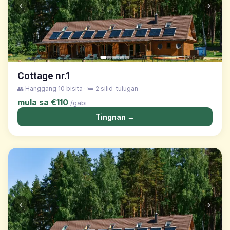
‹
›
Cottage nr.1
👥 Hanggang 10 bisita · 🛏️ 2 silid-tulugan
mula sa €110
/gabi
Tingnan →
‹
›